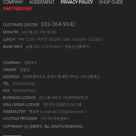
COMPANY
AGREEMENT
PRIVACY POLICY
SHOP GUIDE
PARTNERSHIP
033-264-9342
CUSTOMER CENTER
MON-FRI
AM 08:00 - PM 05:00
LUNCH
PM 12:00 - PM 01:00 (SAT, SUN, HOLIDAY CLOSED)
BANK INFO
농협 302-1232-0164-21 정효선(성화푸드)
COMPANY
성화푸드
OWNER
정효선
ADDRESS
강원특별자치도 춘천시 동내면 거두길 146 성화푸드
TEL
033-264-9342
FAX
033-264-9343
BUSINESS LICENCE
422-08-00531
[사업자정보확인]
MAIL-ORDER LICENSE
제2018-강원춘천-0470호
WEBMASTER
채도원 (
sunghwa1226@naver.com
)
HOSTING PROVIDER
(주)가비아씨엔에스
COPYRIGHT (c) 성화푸드 ALL RIGHTS RESERVED.