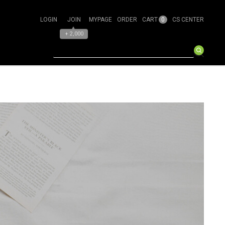
0
LOGIN
JOIN
MYPAGE
ORDER
CART
CS CENTER
▲
+ 2,000