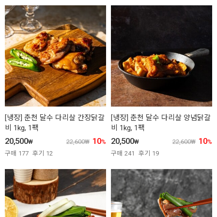
[냉장] 춘천 달수 다리살 간장닭갈
[냉장] 춘천 달수 다리살 양념닭갈
비 1kg, 1팩
비 1kg, 1팩
20,500
10
20,500
10
₩
22,600
₩
%
₩
22,600
₩
%
구매
177
후기
12
구매
241
후기
19