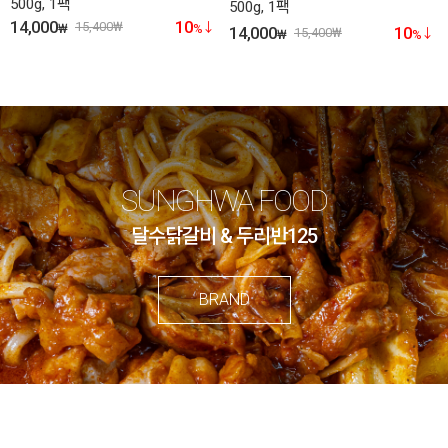
500g, 1팩
500g, 1팩
14,000
10
15,400
₩
₩
%
14,000
10
15,400
₩
₩
%
SUNGHWA FOOD
달수닭갈비 & 두리반125
BRAND