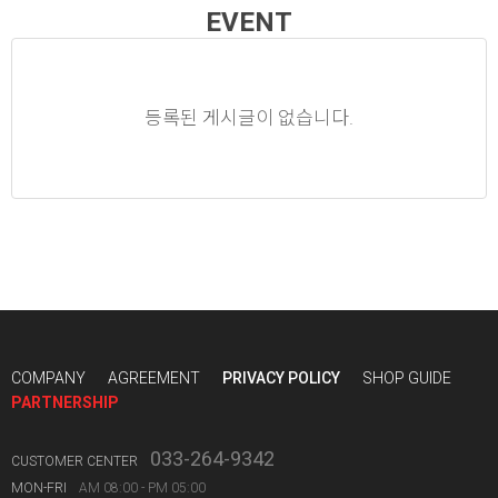
EVENT
등록된 게시글이 없습니다.
COMPANY
AGREEMENT
PRIVACY POLICY
SHOP GUIDE
PARTNERSHIP
033-264-9342
CUSTOMER CENTER
MON-FRI
AM 08:00 - PM 05:00