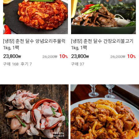
[냉장] 춘천 달수 양념오리주물럭
[냉장] 춘천 달수 간장오리불고기
1kg, 1팩
1kg, 1팩
23,800
10
23,800
10
₩
26,200
₩
%
₩
26,200
₩
%
구매
168
후기
7
구매
37