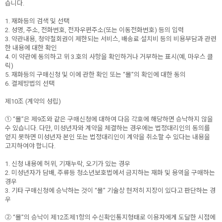
습니다.
1. 재화등의 검색 및 선택
2. 성명, 주소, 전화번호, 전자우편주소(또는 이동전화번호) 등의 입력
3. 약관내용, 청약철회권이 제한되는 서비스, 배송료·설치비 등의 비용부담과 관련
한 내용에 대한 확인
4. 이 약관에 동의하고 위 3.호의 사항을 확인하거나 거부하는 표시(예, 마우스 클
릭)
5. 재화등의 구매신청 및 이에 관한 확인 또는 “몰”의 확인에 대한 동의
6. 결제방법의 선택
제10조 (계약의 성립)
① “몰”은 제9조와 같은 구매신청에 대하여 다음 각호에 해당하면 승낙하지 않을
수 있습니다. 다만, 미성년자와 계약을 체결하는 경우에는 법정대리인의 동의를
얻지 못하면 미성년자 본인 또는 법정대리인이 계약을 취소할 수 있다는 내용을
고지하여야 합니다.
1. 신청 내용에 허위, 기재누락, 오기가 있는 경우
2. 미성년자가 담배, 주류등 청소년보호법에서 금지하는 재화 및 용역을 구매하는
경우
3. 기타 구매신청에 승낙하는 것이 “몰” 기술상 현저히 지장이 있다고 판단하는 경
우
② “몰”의 승낙이 제12조제1항의 수신확인통지형태로 이용자에게 도달한 시점에