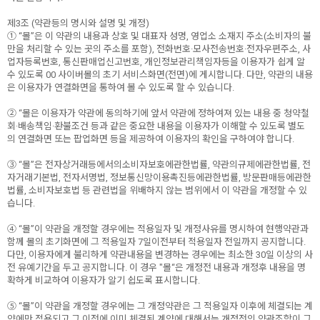
제3조 (약관등의 명시와 설명 및 개정)
① “몰”은 이 약관의 내용과 상호 및 대표자 성명, 영업소 소재지 주소(소비자의 불
만을 처리할 수 있는 곳의 주소를 포함), 전화번호·모사전송번호·전자우편주소, 사
업자등록번호, 통신판매업신고번호, 개인정보관리책임자등을 이용자가 쉽게 알
수 있도록 00 사이버몰의 초기 서비스화면(전면)에 게시합니다. 다만, 약관의 내용
은 이용자가 연결화면을 통하여 볼 수 있도록 할 수 있습니다.
② “몰은 이용자가 약관에 동의하기에 앞서 약관에 정하여져 있는 내용 중 청약철
회·배송책임·환불조건 등과 같은 중요한 내용을 이용자가 이해할 수 있도록 별도
의 연결화면 또는 팝업화면 등을 제공하여 이용자의 확인을 구하여야 합니다.
③ “몰”은 전자상거래등에서의소비자보호에관한법률, 약관의규제에관한법률, 전
자거래기본법, 전자서명법, 정보통신망이용촉진등에관한법률, 방문판매등에관한
법률, 소비자보호법 등 관련법을 위배하지 않는 범위에서 이 약관을 개정할 수 있
습니다.
④ “몰”이 약관을 개정할 경우에는 적용일자 및 개정사유를 명시하여 현행약관과
함께 몰의 초기화면에 그 적용일자 7일이전부터 적용일자 전일까지 공지합니다.
다만, 이용자에게 불리하게 약관내용을 변경하는 경우에는 최소한 30일 이상의 사
전 유예기간을 두고 공지합니다. 이 경우 "몰“은 개정전 내용과 개정후 내용을 명
확하게 비교하여 이용자가 알기 쉽도록 표시합니다.
⑤ “몰”이 약관을 개정할 경우에는 그 개정약관은 그 적용일자 이후에 체결되는 계
약에만 적용되고 그 이전에 이미 체결된 계약에 대해서는 개정전의 약관조항이 그