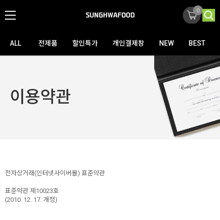
0
ALL
전제품
할인특가
개인결제창
NEW
BEST
이용약관
전자상거래(인터넷사이버몰) 표준약관
표준약관 제10023호
(2010. 12. 17. 개정)