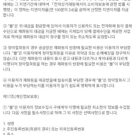
때에는 그 지연기간에 대하여 「전자상거래등에서의 소비자보호에 관한 법률 시
행령」이 정하는 지연이자율(연 100분의 24)을 곱하여 산정한 지연이자를 지급
합니다.
② “몰”은 위 대금을 환급함에 있어서 이용자가 신용카드 또는 전자화폐 등의 결제
수단으로 재화등의 대금을 지급한 때에는 지체없이 당해 결제수단을 제공한 사업
자로 하여금 재화등의 대금의 청구를 정지 또는 취소하도록 요청합니다.
③ 청약철회등의 경우 공급받은 재화등의 반환에 필요한 비용은 이용자가 부담합
니다. “몰”은 이용자에게 청약철회등을 이유로 위약금 또는 손해배상을 청구하지
않습니다. 다만 재화등의 내용이 표시·광고 내용과 다르거나 계약내용과 다르게
이행되어 청약철회등을 하는 경우 재화등의 반환에 필요한 비용은 “몰”이 부담합
니다.
④ 이용자가 재화등을 제공받을때 발송비를 부담한 경우에 “몰”은 청약철회시 그
비용을 누가 부담하는지를 이용자가 알기 쉽도록 명확하게 표시합니다.
제17조(개인정보보호)
① “몰”은 이용자의 정보수집시 구매계약 이행에 필요한 최소한의 정보를 수집합
니다. 다음 사항을 필수사항으로 하며 그 외 사항은 선택사항으로 합니다.
1. 성명
2. 주민등록번호(회원의 경우) 또는 외국인등록번호
3. 주소