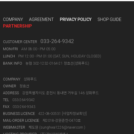
COMPANY
AGREEMENT
PRIVACY POLICY
SHOP GUIDE
PARTNERSHIP
033-264-9342
CUSTOMER CENTER
MON-FRI
AM 08:00 - PM 05:00
LUNCH
PM 12:00 - PM 01:00 (SAT, SUN, HOLIDAY CLOSED)
BANK INFO
농협 302-1232-0164-21 정효선(성화푸드)
COMPANY
성화푸드
OWNER
정효선
ADDRESS
강원특별자치도 춘천시 동내면 거두길 146 성화푸드
TEL
033-264-9342
FAX
033-264-9343
BUSINESS LICENCE
422-08-00531
[사업자정보확인]
MAIL-ORDER LICENSE
제2018-강원춘천-0470호
WEBMASTER
채도원 (
sunghwa1226@naver.com
)