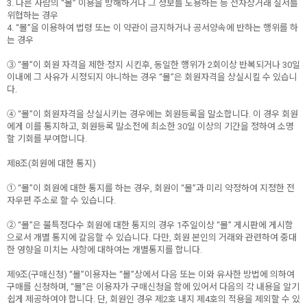
3. 다른 사람의 “몰” 이용을 방해하거나 그 정보를 도용하는 등 전자상거래 질서를
위협하는 경우
4. “몰”을 이용하여 법령 또는 이 약관이 금지하거나 공서양속에 반하는 행위를 하
는 경우
③ “몰”이 회원 자격을 제한·정지 시킨후, 동일한 행위가 2회이상 반복되거나 30일
이내에 그 사유가 시정되지 아니하는 경우 “몰”은 회원자격을 상실시킬 수 있습니
다.
④ “몰”이 회원자격을 상실시키는 경우에는 회원등록을 말소합니다. 이 경우 회원
에게 이를 통지하고, 회원등록 말소전에 최소한 30일 이상의 기간을 정하여 소명
할 기회를 부여합니다.
제8조(회원에 대한 통지)
① “몰”이 회원에 대한 통지를 하는 경우, 회원이 “몰”과 미리 약정하여 지정한 전
자우편 주소로 할 수 있습니다.
② “몰”은 불특정다수 회원에 대한 통지의 경우 1주일이상 “몰” 게시판에 게시함
으로서 개별 통지에 갈음할 수 있습니다. 다만, 회원 본인의 거래와 관련하여 중대
한 영향을 미치는 사항에 대하여는 개별통지를 합니다.
제9조(구매신청) “몰”이용자는 “몰”상에서 다음 또는 이와 유사한 방법에 의하여
구매를 신청하며, “몰”은 이용자가 구매신청을 함에 있어서 다음의 각 내용을 알기
쉽게 제공하여야 합니다. 단, 회원인 경우 제2호 내지 제4호의 적용을 제외할 수 있