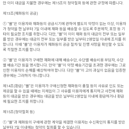
만 이미 대금을 지불한 경우에는 제15조의 청약철회 등에 관한 규정에 따릅니다.
제13조(재화등의 공급)
① “몰”은 이용자와 재화등의 공급시기에 관하여 별도의 약정이 없는 이상, 이용자
가 청약을 한 날부터 7일 이내에 재화 등을 배송할 수 있도록 주문제작, 포장 등 기
타의 필요한 조치를 취합니다. 다만, “몰”이 이미 재화 등의 대금의 전부 또는 일부
를 받은 경우에는 대금의 전부 또는 일부를 받은 날부터 2영업일 이내에 조치를 취
합니다. 이때 “몰”은 이용자가 재화등의 공급 절차 및 진행 사항을 확인할 수 있도
록 적절한 조치를 합니다.
② “몰”은 이용자가 구매한 재화에 대해 배송수단, 수단별 배송비용 부담자, 수단
별 배송기간 등을 명시합니다. 만약 “몰”이 약정 배송기간을 초과한 경우에는 그로
인한 이용자의 손해를 배상하여야 합니다. 다만 “몰”이 고의·과실이 없음을 입증한
경우에는 그러하지 아니합니다.
제14조(환급) “몰”은 이용자가 구매신청한 재화등이 품절 등의 사유로 인도 또는
제공을 할 수 없을 때에는 지체없이 그 사유를 이용자에게 통지하고 사전에 재화
등의 대금을 받은 경우에는 대금을 받은 날부터 2영업일 이내에 환급하거나 환급
에 필요한 조치를 취합니다.
제15조(청약철회 등)
① “몰”과 재화등의 구매에 관한 계약을 체결한 이용자는 수신확인의 통지를 받은
날부터 7일 이내에는 청약의 철회를 할 수 있습니다.