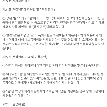
개 또는 게시하는 행위
제21조(연결“몰”과 피연결“몰” 간의 관계)
① 상위 “몰”과 하위 “몰”이 하이퍼 링크(예: 하이퍼 링크의 대상에는 문자, 그림 및
동화상 등이 포함됨)방식 등으로 연결된 경우, 전자를 연결 “몰”(웹 사이트)이라고
하고 후자를 피연결 “몰”(웹사이트)이라고 합니다.
② 연결“몰”은 피연결“몰”이 독자적으로 제공하는 재화등에 의하여 이용자와 행
하는 거래에 대해서 보증책임을 지지 않는다는 뜻을 연결“몰”의 초기화면 또는 연
결되는 시점의 팝업화면으로 명시한 경우에는 그 거래에 대한 보증책임을 지지 않
습니다.
제22조(저작권의 귀속 및 이용제한)
① “몰“이 작성한 저작물에 대한 저작권 기타 지적재산권은 ”몰“에 귀속합니다.
② 이용자는 “몰”을 이용함으로써 얻은 정보 중 “몰”에게 지적재산권이 귀속된 정
보를 “몰”의 사전 승낙없이 복제, 송신, 출판, 배포, 방송 기타 방법에 의하여 영리
목적으로 이용하거나 제3자에게 이용하게 하여서는 안됩니다.
③ “몰”은 약정에 따라 이용자에게 귀속된 저작권을 사용하는 경우 당해 이용자에
게 통보하여야 합니다.
제23조(분쟁해결)