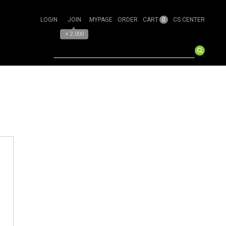
0
LOGIN
JOIN
MYPAGE
ORDER
CART
CS CENTER
▲
+ 2,000