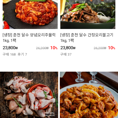
[냉장] 춘천 달수 양념오리주물럭
[냉장] 춘천 달수 간장오리불고기
1kg, 1팩
1kg, 1팩
23,800
10
23,800
10
₩
26,200
₩
%
₩
26,200
₩
%
구매
168
후기
7
구매
37