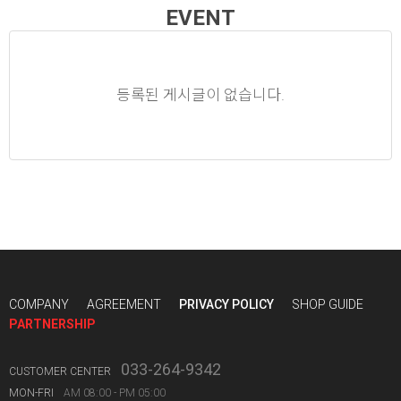
EVENT
등록된 게시글이 없습니다.
COMPANY
AGREEMENT
PRIVACY POLICY
SHOP GUIDE
PARTNERSHIP
033-264-9342
CUSTOMER CENTER
MON-FRI
AM 08:00 - PM 05:00