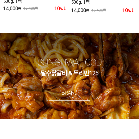
500g, 1팩
500g, 1팩
14,000
10
15,400
₩
₩
%
14,000
10
15,400
₩
₩
%
SUNGHWA FOOD
달수닭갈비 & 두리반125
BRAND