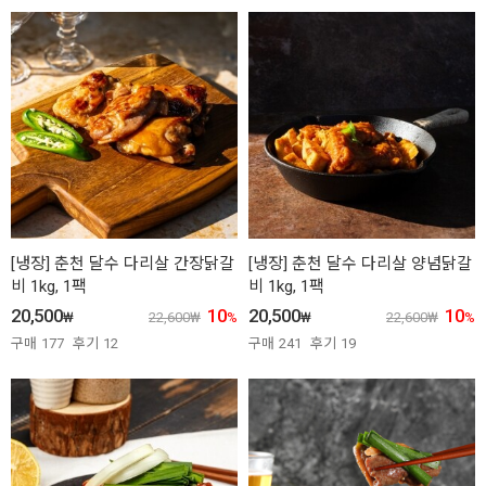
[냉장] 춘천 달수 다리살 간장닭갈
[냉장] 춘천 달수 다리살 양념닭갈
비 1kg, 1팩
비 1kg, 1팩
20,500
10
20,500
10
₩
22,600
₩
%
₩
22,600
₩
%
구매
177
후기
12
구매
241
후기
19